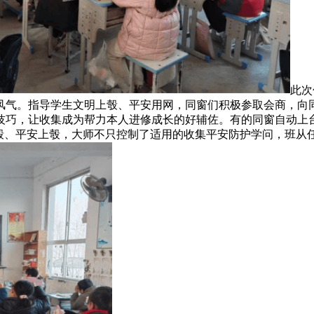
此次
风气。指导学生文明上彀、平安用网，同窗们积极参取会商，向
技巧，让收集成为帮力本人进修成长的好辅佐。有的同窗自动上
上彀、平安上彀，大师不只控制了适用的收集平安防护学问，班从