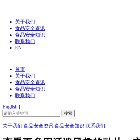
关于我们
食品安全资讯
食品安全知识
联系我们
EN
首页
关于我们
食品安全资讯
食品安全知识
联系我们
English
|
关于我们
|
食品安全资讯
|
食品安全知识
|
联系我们
|