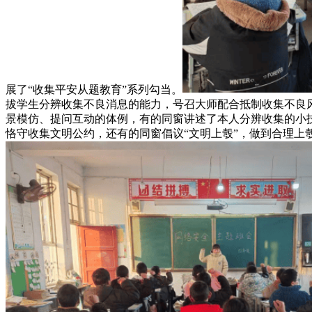
展了“收集平安从题教育”系列勾当。
拔学生分辨收集不良消息的能力，号召大师配合抵制收集不良
景模仿、提问互动的体例，有的同窗讲述了本人分辨收集的小
恪守收集文明公约，还有的同窗倡议“文明上彀”，做到合理