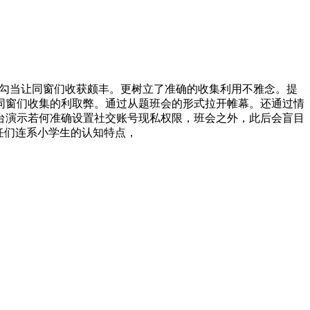
勾当让同窗们收获颇丰。更树立了准确的收集利用不雅念。提
同窗们收集的利取弊。通过从题班会的形式拉开帷幕。还通过情
台演示若何准确设置社交账号现私权限，班会之外，此后会盲目
任们连系小学生的认知特点，