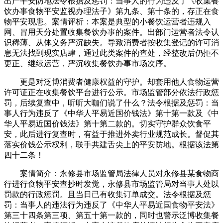
出产平安防地法令根据及惩罚：当事人的行为违反了《收集餐
饮办事食物平安监视办理法子》第九条、第十条的，存正在食
物平安现患。案情评析：本案是典型的小餐饮运营者违规入
网、冒用天分处置收集餐饮办事的案件。出部门运营者法令认
识稀薄、从体义务严沉缺失。导致消费者按收集登记的许可消
息无法找到现实店肆，通过此类案件的查处，经整改后仍拒不
更正、继续运营，严沉收集餐饮办事市场次序。
更是对泛博消费者健康权益的守护。却套用他人食物运营
许可证正在收集餐饮平台进行公示。市场监管部分依法行政惩
罚，后续复查中，听听大咖们说了什么？法令根据及惩罚：当
事人行为违反了《中华人平易近国价钱法》第十第一款及《中
华人平易近国价钱法》第十第二款的。切实守护群众饮食平
安，此后进行复查时，有益于推进外卖行业规范成长。督促其
落实价钱公示权利，联手共建舌尖上的平安防地。根据该法第
四十二条！
案情简介：永修县市场监管局法律人员对永修县某食物商
行进行食物平安查抄时发觉，永修县市场监管局对当事人处以
罚款的行政惩罚。且当日已有收集订单成交。法令根据及惩
罚：当事人的违法行为违反了《中华人平易近国食物平安法》
第三十四条第三项、第五十第一款的，同时也警示泛博收集餐