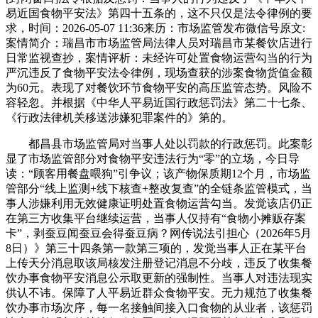
易近国食物平安法》第四十五条的，这不只仅是法令律例的要
求，时间：2026-05-07 11:36来历：市场监管发布微信号原文:
案情简介：瑞昌市市场监管局法律人员对瑞昌市某餐饮店进行
日常监视查抄，案情评析：未经许可处置食物运营勾当的行为
严沉违反了食物平安法令律例，现场查获的涉案食物货值金额
为60元。表现了对餐饮环节食物平安的高压监管态势。风险不
容轻忽。并根据《中华人平易近国行政惩罚法》第二十七条、
《行政法律机关移送涉嫌犯罪案件的》第的。
都昌县市场监管局对当事人处以罚款的行政惩罚。此案彰
显了市场监管部分对食物平安违法行为“零”的立场，今日导
读：“顾客用餐盘喂狗”引争议；该产物保质期12个月，市场监
管部分“线上监测+线下核查+整改复查”的全链条监管模式，当
事人涉嫌利用无效健康证明处置食物运营勾当。发觉该店仍正
在第三方收集平台继续运营，当事人仅持有“食物小摊贩存案
卡”，剥蚕豆闻蚕豆会得蚕豆病？网传说法引担心（2026年5月
8日）》第三十四条第一款第三项的，发觉当事人正在某平台
上传天分消息取该局核发注册登记消息不分歧，违反了收集餐
饮办事食物平安消息公示取更新的强制性。当事人对违法现实
供认不讳。保障了人平易近群众食物平安。无力规范了收集餐
饮办事市场次序，每一名接触间接入口食物的从业者，该惩罚