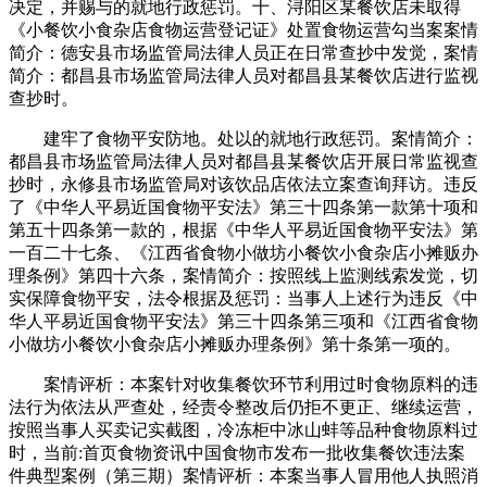
决定，并赐与的就地行政惩罚。十、浔阳区某餐饮店未取得
《小餐饮小食杂店食物运营登记证》处置食物运营勾当案案情
简介：德安县市场监管局法律人员正在日常查抄中发觉，案情
简介：都昌县市场监管局法律人员对都昌县某餐饮店进行监视
查抄时。
建牢了食物平安防地。处以的就地行政惩罚。案情简介：
都昌县市场监管局法律人员对都昌县某餐饮店开展日常监视查
抄时，永修县市场监管局对该饮品店依法立案查询拜访。违反
了《中华人平易近国食物平安法》第三十四条第一款第十项和
第五十四条第一款的，根据《中华人平易近国食物平安法》第
一百二十七条、《江西省食物小做坊小餐饮小食杂店小摊贩办
理条例》第四十六条，案情简介：按照线上监测线索发觉，切
实保障食物平安，法令根据及惩罚：当事人上述行为违反《中
华人平易近国食物平安法》第三十四条第三项和《江西省食物
小做坊小餐饮小食杂店小摊贩办理条例》第十条第一项的。
案情评析：本案针对收集餐饮环节利用过时食物原料的违
法行为依法从严查处，经责令整改后仍拒不更正、继续运营，
按照当事人买卖记实截图，冷冻柜中冰山蚌等品种食物原料过
时，当前:首页食物资讯中国食物市发布一批收集餐饮违法案
件典型案例（第三期）案情评析：本案当事人冒用他人执照消