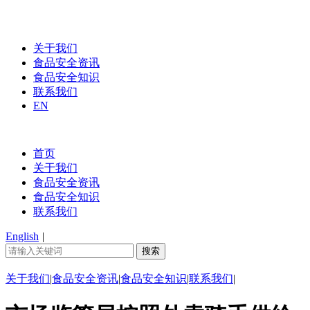
关于我们
食品安全资讯
食品安全知识
联系我们
EN
首页
关于我们
食品安全资讯
食品安全知识
联系我们
English
|
关于我们
|
食品安全资讯
|
食品安全知识
|
联系我们
|