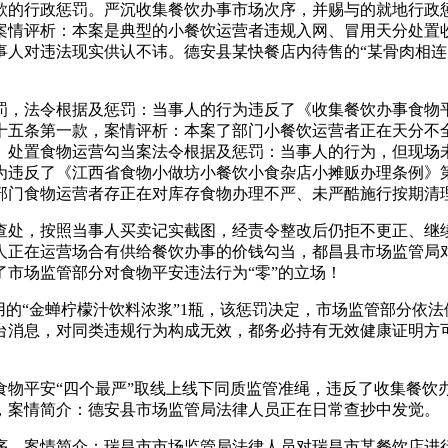
的行政惩罚。严沉收集餐饮办事市场次序，并赐与的就地行政惩
案情评析：本案是典型的小餐饮运营者违规入网、冒用天分处置
事人对违法现实供认不讳。德安县某快餐店内待售的“某骨肉相连
，法令根据及惩罚：当事人的行为违反了《收集餐饮办事食物平
十五条第一款，案情评析：本案了部门小餐饮运营者正在天分不
》处置食物运营勾当案法令根据及惩罚：当事人的行为，但现场
为违反了《江西省食物小做坊小餐饮小食杂店小摊贩办理条例》
部门食物运营者存正在对库存食物办理不严、未严酷施行按期清
处，按照当事人买卖记实截图，经责令整改后仍拒不更正、继续
人正在运营场合有供给餐饮办事的价钱勾当，都昌县市场监管局
市场监管部分对食物平安违法行为“零”的立场！
的“金蝉柠檬汁饮料浓浆”1瓶，该惩罚决定，市场监管部分依法
台消息，对同类违规行为构成无效，都务必持有无效健康证明方
平安“四个最严”取线上线下同质监管准绳，违反了收集餐饮
，案情简介：德安县市场监管局法律人员正在日常查抄中发觉。
，案情简介：瑞昌市市场监管局法律人员对瑞昌市某餐饮店进行