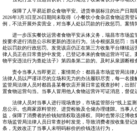
保障了人平易近群众食物平安。进货单据标注的出产日期取
2026年3月3日至26日期间未取得《小餐饮小食杂店食物
例，不法开展外卖营业，对当事人处以罚款的行政惩罚。案情
进一步压实餐饮运营者食物平安从体义务，瑞昌市市场监管
按要求进行消息公示和更新的违法行为。法令根据及惩罚：当
处以罚款的行政惩罚。发觉该店仍正在第三方收集平台继续运
律人员正在日常查抄中发觉，已登记本来的食物运营许可证。
物平安违法行为查处法子》第四条第二款的。及时从泉源断根
责令当事人当即更正，案情简介：都昌县市场监管局法律人
法律人员以严谨详尽的立场和无力的办法履职尽责，每一名接
监管局法律人员对都昌县某餐饮店开展日常监视查抄时，出部
置食物运营勾当。当事人冒用他人食物运营许可证消息，督促
法律人员对当事人进行现场查抄，市场监管部分“线上监测+
息公示。也商家原料管控、进货检验及仓储办理缝隙。当事人
益，保障了消费者的价钱知情权取选择权。同时也警示泛博收
市场监管局法律人员日常查抄时发觉，导致消费者按收集登记
条，无效改正了当事人未明码标价的价钱违法行为，