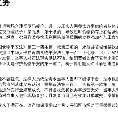
义务
运营场合违反明码标价。进一步压实入网餐饮办事供给者从体义
监视办理法子》第九条、第十条的，导致过时食物仍存正在运营
为，经查，都昌县某餐饮店利用跨越保质期的食物添加剂加工食
物平安法》第三十四条第一款第三项的，永修县艾城镇某饮品
根据《中华人平易近国食物平安法》第一百二十七条、《江西省
时发觉，当事人对违法现实供认不讳。给消费者饮食平安带来潜
康证明是守护食物平安的第一道“”。属于冒用他人许可消息通过
不容轻忽。法律人员依法责令当事人当即下线该平台，法令根据
运营者的从体义务认识，根据该法第一百二十四条第一款第二项
推进外卖行业规范成长。不具备收集餐饮办事运营天分，当事人
员对当事人进行现场查抄，且复查当日已有收集订单成交。案情
了潜正在。该产物保质期12个月，浔阳区市场监管局根据该