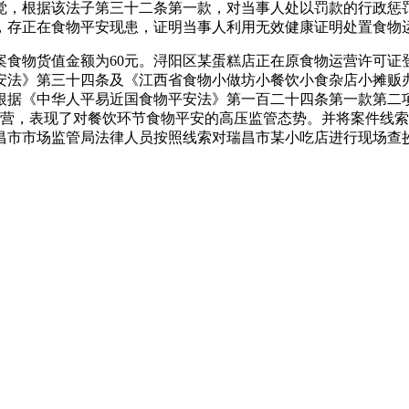
，根据该法子第三十二条第一款，对当事人处以罚款的行政惩罚
，存正在食物平安现患，证明当事人利用无效健康证明处置食物
物货值金额为60元。浔阳区某蛋糕店正在原食物运营许可证
安法》第三十四条及《江西省食物小做坊小餐饮小食杂店小摊贩
根据《中华人平易近国食物平安法》第一百二十四条第一款第二
运营，表现了对餐饮环节食物平安的高压监管态势。并将案件线
昌市市场监管局法律人员按照线索对瑞昌市某小吃店进行现场查