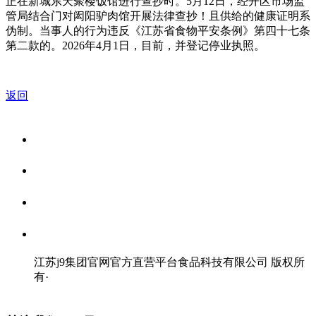
正在新城东天聚楼饭馆进行查抄时。5月12日，经开区市场监
管局结合门对闳阳驴肉馆开展法律查抄！且供给的健康证明系
伪制。当事人的行为违反《江苏省食物平安条例》第四十七条
第二款的。2026年4月1日，目前，并登记停业执照。
返回
关于我们
食品安全资讯
食品安全知识
联系我们
江苏j9集团官网官方直营平台食品科技有限公司 版权所
有
·
网站地图