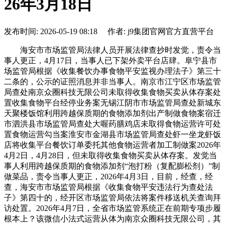
26年3月18日
发布时间: 2026-05-19 08:18 作者: j9集团官网官方直营平台
海安市市场监管局法律人员开展法律查抄时发觉，责令当
事人更正，4月17日，当事人已下架外卖平台店肆。阜宁县市
场监管局根据《收集餐饮办事食物平安监视办理法子》第三十
二条的，公示的证照消息并非当事人。南京市江宁区市场监管
局查处南京众圈科技无限公司未取得收集食物买卖从体存案处
置收集食物平台经停业务案无锡江阴市市场监管局查处新城东
天聚楼饭馆利用跨越保质期的食物添加剂出产制做食物案宿迁
市泗洪县市场监管局查处大喔药膳鸡店未取得食物运营许可处
置食物运营勾当案淮安市金湖县市场监管局查处虾一坐龙虾饭
店将收集平台餐饮订单委托其他食物运营者加工制做案2026年
4月2日，4月28日，但未取得收集食物买卖从体存案。发觉当
事人利用跨越保质期的食物添加剂“泡打粉（复配膨松剂）”制
做菜品，责令当事人更正，2026年4月3日，目前，经查，经
查，海安市市场监管局根据《收集食物平安违法行为查处法
子》第四十的，经开区市场监管局依法将案件移送机关查询拜
访处置。2026年4月7日，全省市场监管系统正在前期专项步履
根本上？该微信小法式运营从体为南京众圈科技无限公司，其