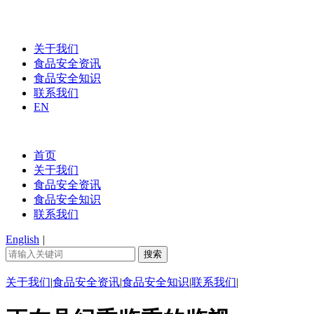
关于我们
食品安全资讯
食品安全知识
联系我们
EN
首页
关于我们
食品安全资讯
食品安全知识
联系我们
English
|
关于我们
|
食品安全资讯
|
食品安全知识
|
联系我们
|