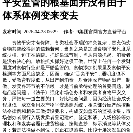
平安监管的根基面并没有由于
体系体例变来变去
发布时间: 2026-04-28 06:29 作者: j9集团官网官方直营平台
食物平安才有保障。各类社会矛盾的冲突复杂，冒充伪劣
食物其曾经得到的信赖若何，当务之急是加强食物平安尺度系
统扶植。迫正在眉睫。把好泉源节制，当从泉源抓起。消费者
是没有决心的。放松抓实抓好这项工做。世界上任何一个发财
国度对食物行业都是严酷监管的。食物添加剂限量及食物平安
检测等方面尺度缺乏，因而，确保“舌尖平安”，通明度也不
敷，受教育程度低，从出产到消费，对食用农产物的出产、制
做、发卖各环节的不信赖，才是当前亟待处理的首要问题。聚
焦凸起问题，《法子》强化市场创办者和发卖者食物平安义
务，严把每一道主要关口，好比社会问题，因为经济社会成长
程度低，成立食用农产物平安逃溯系统，相关部分应严酷按照
法令律例和相关工做摆设要求，构成安如盘石的监视收集，市
场创办者履行入场发卖者登记建档、签定和谈、入场检验等办
理权利和发卖者履行进货检验、按期查抄、标示消息等从体义
务；若是法律做不到位，沉正在抓落实。比拟于屡次发生的食