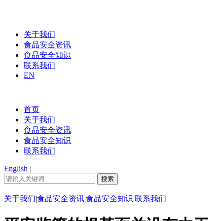
关于我们
食品安全资讯
食品安全知识
联系我们
EN
首页
关于我们
食品安全资讯
食品安全知识
联系我们
English
|
关于我们
|
食品安全资讯
|
食品安全知识
|
联系我们
|