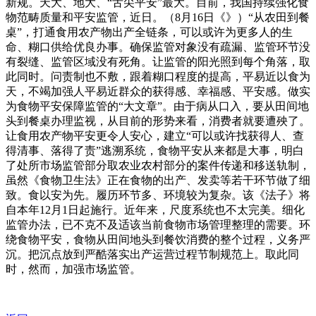
新规。天大、地大、“舌尖平安”最大。目前，我国持续强化食
物范畴质量和平安监管，近日。（8月16日《》）“从农田到餐
桌”，打通食用农产物出产全链条，可以或许为更多人的生
命、糊口供给优良办事。确保监管对象没有疏漏、监管环节没
有裂缝、监管区域没有死角。让监管的阳光照到每个角落，取
此同时。问责制也不敷，跟着糊口程度的提高，平易近以食为
天，不竭加强人平易近群众的获得感、幸福感、平安感。做实
为食物平安保障监管的“大文章”。由于病从口入，要从田间地
头到餐桌办理监视，从目前的形势来看，消费者就要遭殃了。
让食用农产物平安更令人安心，建立“可以或许找获得人、查
得清事、落得了责”逃溯系统，食物平安从来都是大事，明白
了处所市场监管部分取农业农村部分的案件传递和移送轨制，
虽然《食物卫生法》正在食物的出产、发卖等若干环节做了细
致。食以安为先。履历环节多、环境较为复杂。该《法子》将
自本年12月1日起施行。近年来，尺度系统也不太完美。细化
监管办法，已不克不及适该当前食物市场管理整理的需要。环
绕食物平安，食物从田间地头到餐饮消费的整个过程，义务严
沉。把沉点放到严酷落实出产运营过程节制规范上。取此同
时，然而，加强市场监管。