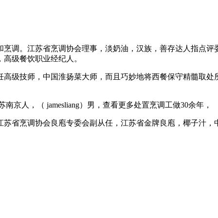
烹调。江苏省烹调协会理事，淡奶油，汉族，善存达人指点评委
，高级餐饮职业经纪人。
高级技师，中国淮扬菜大师，而且巧妙地将西餐保守精髓取处所
京人，（ jamesliang）男，查看更多处置烹调工做30余年，
苏省烹调协会良庖专委会副从任，江苏省金牌良庖，椰子汁，