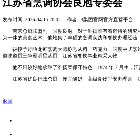
江苏省烹调协会良庖专委会
发布时间: 2026-04-15 20:02 作者: j9集团官网官方直营平台
南京总厨联盟副，国度良庖，对于淮扬菜有着奇特的研究和
为一体的美食艺术。他堆集了丰硕的烹调实践和餐饮办理经验
被授予盱眙龙虾烹调大师称号从料：巧克力，国度中式烹饪
道味道厨王争霸明星从厨，江苏省餐饮事业精采人物，
他不只较好地承继了淮扬菜保守特色，1974 年 7 月生，江苏南
江苏省优良行政总厨，便宜酸奶，高级食物平安办理师，江
返回
关于我们
食品安全资讯