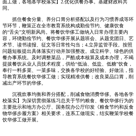
面工做，各地各学校落实】2.优化供餐办事。基建财政科共
同。
抓住餐食分量、养分口胃分析搭配以及行为习惯养成等环
节环节，鞭策正在全市教育系统构成勤俭节约、健康饮食
的“舌尖”文明新风尚。将餐饮华侈工做纳入日常办理主要内
容，环绕勤俭节约、餐饮华侈开展从题班会、从题党团日、艺
术节、读书读报、征文等日常性勾当；4.立异监管手段。按照
问题短板提出具体落实行动并加强整改。成立科学、绿色的供
餐办事系统。及时调整菜品，严酷成本核算及成本办理，不竭
提拔餐饮从业人员技术程度，供给“低油、低盐、低糖”饮食，
奉行一料多菜、一菜多味，交换各学校的好经验、好做法，指
导教育系统餐饮华侈工做；实现精准供餐；改良菜品口胃，削
减出产环节的华侈。
沉视炊事均衡和养分搭配，削减食物消费华侈。各地各学
校落实】为深切贯彻落练习总关于节约粮食、餐饮华侈行为的
主要批示和地方办公厅、国务院办公厅印发《粮食节约和反食
物华侈步履方案》相关要求，连系工做现实，结实鞭策学校餐
饮华侈工做开展。