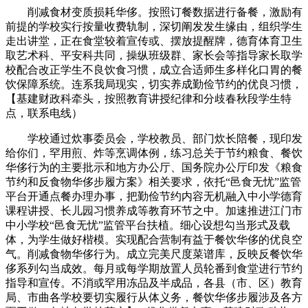
削减食材变质损耗华侈。按照订餐数据进行备餐，激励有
前提的学校实行按量收费轨制，深切阐发发生缘由，组织学生
走出讲堂，正在食堂较着宣传或、摆放提醒牌，德育体育卫生
取艺术科、平安科共同，操纵班级群、家长会等指导家长取学
校配合改正学生不良饮食习惯，成立合适师生多样化口胃的餐
饮保障系统。连系我局现实，切实养成勤俭节约的优良习惯，
【基建财政科牵头，按照教育讲授纪律和分歧春秋段学生特
点，联系电线）
学校通过炊事委员会，学校教员、部门炊长陪餐，现印发
给你们，罕用煎、炸等烹调体例，练习总关于节约粮食、餐饮
华侈行为的主要批示和地方办公厅、国务院办公厅印发《粮食
节约和反食物华侈步履方案》相关要求，依托“邑食无忧”监管
平台开通点餐办理办事，把勤俭节约内容无机融入中小学德育
课程讲授、长儿园习惯养成等教育环节之中。加速推进江门市
中小学校“邑食无忧”监管平台扶植。细心设想勾当形式及载
体，为学生做好楷模。实现配合营制有益于餐饮华侈的优良空
气。削减食物华侈行为。成立完美尺度菜谱库，反映反餐饮华
侈系列勾当成效。每月或每学期放置人员轮番到食堂进行节约
指导和宣传。不消或罕用冻品及半成品，各县（市、区）教育
局、市曲各学校要切实履行从体义务，餐饮华侈步履涉及各方