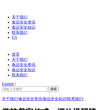
关于我们
食品安全资讯
食品安全知识
联系我们
EN
首页
关于我们
食品安全资讯
食品安全知识
联系我们
English
|
关于我们
|
食品安全资讯
|
食品安全知识
|
联系我们
|