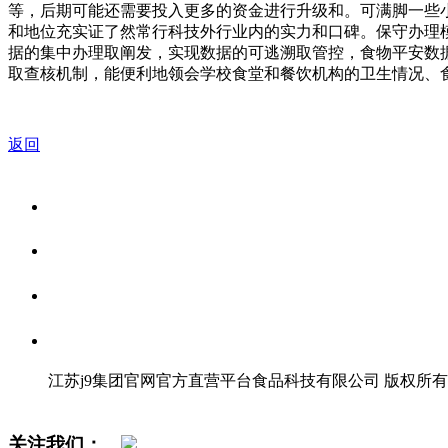
等，后期可能还需要投入更多的资金进行升级和。可满脚一些
和地位充实证了然常行科技外行业内的实力和口碑。保守办理
据的集中办理取阐发，实现数据的可逃溯取管控，食物平安数
取查核机制，能便利地领会学校食堂和餐饮机构的卫生情况、
返回
关于我们
食品安全资讯
食品安全知识
联系我们
江苏j9集团官网官方直营平台食品科技有限公司 版权所有
网站地图
关注我们：