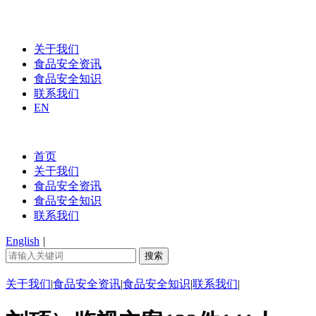
关于我们
食品安全资讯
食品安全知识
联系我们
EN
首页
关于我们
食品安全资讯
食品安全知识
联系我们
English
|
关于我们
|
食品安全资讯
|
食品安全知识
|
联系我们
|