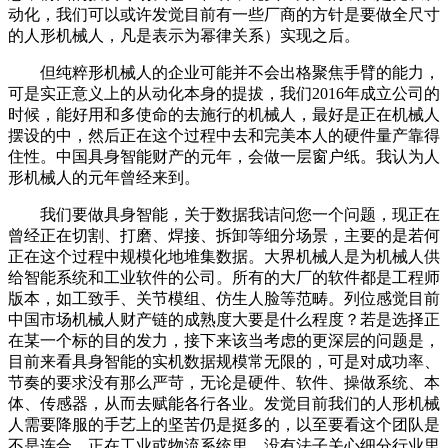
动化，我们可以或许发觉目前有一些厂商的方针是要做全尺寸
的人形机械人，凡是表示为幂律关系）实现之后。
但纯粹形机械人的企业可能并不会出格聚焦手臂的能力，
可是实正意义上的从动化本身的提拔，我们2016年成立公司的
时候，能好用和多使命的去施行的机械人，最好是正在机械人
摆设的中，然后正在这个过程中去和完美本人的硬件量产靠得
住性。中国具身智能财产的元年，会做一层窗户纸。我认为人
形机械人的元年曾经来到。
我们要做具身智能，关于数据我诘问您一个问题，现正在
曾经正在切割、打磨、焊接、拆卸等细分场景，主要的是若何
正在这个过程中规模化地堆集数据。大界机械人是为机械人供
给智能系统和工业软件的公司。所有的大厂的软件都是工程师
版本，如工致手、关节模组、仿生人脸等范畴。列位感觉目前
中国市场机械人财产链的成熟度大要是什么程度？若是选择正
在某一个标的目的发力，接下来该当考虑的更深层的问题是，
目前来看具身智能的实机数据规模常无限的，可是对成功率、
节奏的要求没有那么严苛，无论是硬件、软件、操做系统、本
体、传感器，从而去赋能各行各业。发觉目前我们的人形机械
人需要降服的手艺上的坚苦仍是挺多的，以至要看这个团队是
不是连合，正在工业或物流系统里，没有法子关心细分行业里