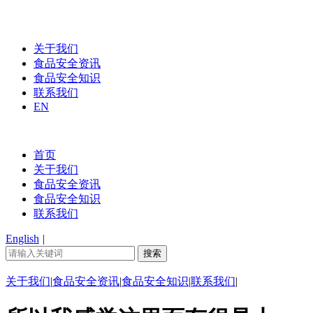
关于我们
食品安全资讯
食品安全知识
联系我们
EN
首页
关于我们
食品安全资讯
食品安全知识
联系我们
English
|
关于我们
|
食品安全资讯
|
食品安全知识
|
联系我们
|