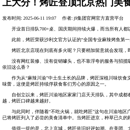
上大分！烤匠登顶北京热门美
发布时间: 2025-06-11 19:07 作者: j9集团官网官方直营平台
开业首日排队700+桌、国庆期间持续火爆，而当所有人都
此前，烤匠荣获沙利文官方认证的“全国专业麻辣烤鱼第一品牌
烤匠北京店现在到底有多火呢？只要稍加留意就会发现，即
没有网红装修、没有促销噱头，也不靠浮夸的服务与招揽吸
依旧这么香？
作为从“麻辣川渝”中土生土长的品牌，烤匠深植川味饮食文
味蕾，这便是烤匠持续俘获食客们芳心的原因之一。
自创立以来，烤匠川渝地区家家门店天天排队，其中成都春熙路
越，烤匠口碑越来越好。
与此同时，伴随着“不吃火锅，就吃烤匠”这句在川渝地区广
已将烤匠列入了必尝的美食清单中。当烤匠进京，种草已久的
值得一提的是，北上京城，烤匠依旧好评如潮。在美团、大