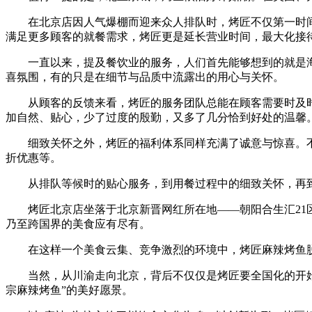
在北京店因人气爆棚而迎来众人排队时，烤匠不仅第一时间
满足更多顾客的就餐需求，烤匠更是延长营业时间，最大化接
一直以来，提及餐饮业的服务，人们首先能够想到的就是海底
喜氛围，有的只是在细节与品质中流露出的用心与关怀。
从顾客的反馈来看，烤匠的服务团队总能在顾客需要时及时出
加自然、贴心，少了过度的殷勤，又多了几分恰到好处的温馨
细致关怀之外，烤匠的福利体系同样充满了诚意与惊喜。不仅
折优惠等。
从排队等候时的贴心服务，到用餐过程中的细致关怀，再到
烤匠北京店坐落于北京新晋网红所在地——朝阳合生汇21区
乃至跨国界的美食应有尽有。
在这样一个美食云集、竞争激烈的环境中，烤匠麻辣烤鱼脱颖
当然，从川渝走向北京，背后不仅仅是烤匠要全国化的开始，
宗麻辣烤鱼”的美好愿景。