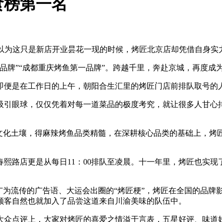
食榜第一名
以为这只是新店开业昙花一现的时候，烤匠北京店却凭借自身实
”“成都重庆烤鱼第一品牌”。跨越千里，奔赴京城，再度成为
便是在工作日的上午，朝阳合生汇里的烤匠门店前排队取号的
引眼球，仅仅凭着对每一道菜品的极度考究，就让很多人甘心排
化土壤，得麻辣烤鱼品类精髓，在深耕核心品类的基础上，烤
店更是从每日11：00排队至凌晨。十一年里，烤匠也实现了
为流传的广告语、大运会出圈的“烤匠梗”，烤匠在全国的品牌
顾客自然也就加入了品尝这道来自川渝美味的队伍中。
众点评上，大家对烤匠的喜爱之情溢于言表，五星好评、味道