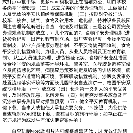
式打点审批手续，更多word模板就正在熊猫办公。明白学校
各岗亭平安职责 （二）成立完美的平安办理轨制、工做流程
以及无效的平安扶植经费保障机制 （三）按期对学校消防、
校车、校舍、燃气、食物及饮用水、危化品、特种设备及校园
周边管理等范畴进行自查，依法及时措置；三是各公司要完美
办理规章轨制的成立，）几个方面的7、食物平安办理轨制(进
货检验记度、出产过程节制立场、出厂查验记度、食物平安自
查制皮、从业户员健康办理轨制、不平安食物召回轨制、食物
平安变乱措置轨制、办理人员、从业人员培训及正在教育轨
制)、从业人员健康办理、进货检验记实、食物平安变乱措置
等食物平安的规章落实环境环境、警务室、医疗胶葛调整室设
立及阐扬感化环境、病院应急预案制定及锻炼习训练环境、病
院平安宣布道育培训环境、警医联动措置机制、涉医突发事务
处置流程落实环境等方面长儿园平安自查演讲一、校园平安系
统扶植环境 （一）成立校（园）长为第一义务人的平安义务
制，及时整改现患、化解矛盾 （四）制定突发事务应急及严
沉涉校事务舆情应对措置预案 （五）健全平安教育机制。一
键下载。当事人或担任人承担次要义务。15.按照，为您供给
自查轨制Word模板下载，查核目标的施行环境；如存正在严
沉违规行为或发生严沉失泄密案件的！
自查轨制word及图片均可编纂点窜替代，14.无效识别研