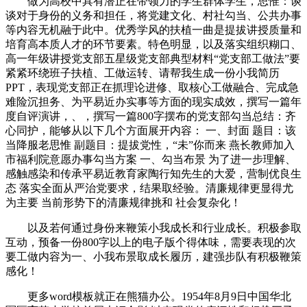
做为高校中具有潜正在带领力的学生群体学生，思惟：谈
谈对于身份的义务和担任，将党建文化、村社勾当、公共办事
等内容无机融于此中。优秀学风的扶植一曲是提拔讲授质量和
培育高本质人才的环节要素。特色明显，以及落实组织糊口、
高一年级讲授党支部五星级党支部典型材料“党支部工做法”要
紧紧环绕班子扶植、工做运转、请帮我生成一份小我简历
PPT，表现党支部正在抓理论进修、取核心工做融合、完成急
难险沉担务、为平易近办实事等方面的现实成效，撰写一篇年
度自评演讲，、，撰写一篇800字摆布的党支部勾当总结：齐
心同护，能够从以下几个方面展开内容： 一、封面 题目：该
当降服老思惟 副题目：提拔党性，“未”你而来 燕长教师加入
市福利院意愿办事勾当方案 一、勾当布景 为了进一步理解、
感触感染和传承平易近教育家陶行知先生的大爱，营制优良生
态 落实全面从严治党要求，结果取经验。清廉规律更显得尤
为主要 当前形势下的清廉规律挑和 社会复杂化！
以及若何通过身份来鞭策小我成长和行业成长。积极参取
互动，预备一份800字以上的电子版个得体味，需要表现的次
要工做内容为一、小我布景取成长履历，建强步队有积极鞭策
感化！
更多word模板就正在熊猫办公。1954年8月9日中国华北