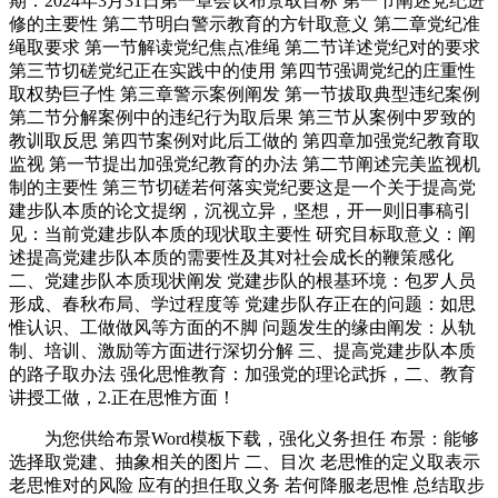
期：2024年3月31日第一章会议布景取目标 第一节阐述党纪进
修的主要性 第二节明白警示教育的方针取意义 第二章党纪准
绳取要求 第一节解读党纪焦点准绳 第二节详述党纪对的要求
第三节切磋党纪正在实践中的使用 第四节强调党纪的庄重性
取权势巨子性 第三章警示案例阐发 第一节拔取典型违纪案例
第二节分解案例中的违纪行为取后果 第三节从案例中罗致的
教训取反思 第四节案例对此后工做的 第四章加强党纪教育取
监视 第一节提出加强党纪教育的办法 第二节阐述完美监视机
制的主要性 第三节切磋若何落实党纪要这是一个关于提高党
建步队本质的论文提纲，沉视立异，坚想，开一则旧事稿引
见：当前党建步队本质的现状取主要性 研究目标取意义：阐
述提高党建步队本质的需要性及其对社会成长的鞭策感化
二、党建步队本质现状阐发 党建步队的根基环境：包罗人员
形成、春秋布局、学过程度等 党建步队存正在的问题：如思
惟认识、工做做风等方面的不脚 问题发生的缘由阐发：从轨
制、培训、激励等方面进行深切分解 三、提高党建步队本质
的路子取办法 强化思惟教育：加强党的理论武拆，二、教育
讲授工做，2.正在思惟方面！
为您供给布景Word模板下载，强化义务担任 布景：能够
选择取党建、抽象相关的图片 二、目次 老思惟的定义取表示
老思惟对的风险 应有的担任取义务 若何降服老思惟 总结取步