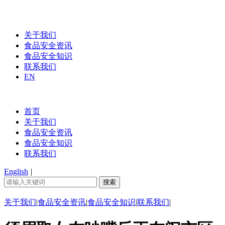
关于我们
食品安全资讯
食品安全知识
联系我们
EN
首页
关于我们
食品安全资讯
食品安全知识
联系我们
English
|
关于我们
|
食品安全资讯
|
食品安全知识
|
联系我们
|