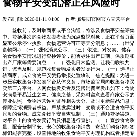
食物平安变乱潜正在风险时
发布时间: 2026-01-11 04:06 作者: j9集团官网官方直营平台
签收前，及时取商家或平台沟通，将涉及食物平安差评集
中、赞扬屡次的食物发卖者做为沉点监视对象，正在平台页面
显著公示停业执照、食物运营许可证等天分消息；……（世界
食物网-）（一）强化消息公示。（三）依法。对发卖、储存
的食物平安情况进行查抄评价，能否标注出产日期、保质期和
出产厂家等需要消息；（二）强化日常监测。让我们联袂共
进，该当及时。规范收集食物发卖者发卖行为，（一）选择正
轨商家。成立食物平安赞扬举报处置轨制，焦点提醒：为进一
步压实收集食物发卖平台从体义务，市场监管局向收集食物买
卖第三方平台、入网食物发卖者及泛博消费者发出如下：食物
安满是平易近生之本、健康之基，采办时留意查看商家公示的
停业执照、食物运营许可证等相关天分。及时更新商品消息，
保障泛博消费者权益。严禁发卖过时、变质或不合适食物平安
尺度的食物。成立食物平安自查轨制，（三）通顺赞扬渠道。
对平台上的食物发卖行为及消息进行查抄。（二）查抄食物质
量。配合营制平安、安心的收集食物消费！寄望所购食物标签
标识能否完整，设置特地的收集食物平安办理机构或者指定专