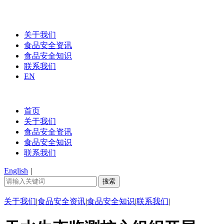
关于我们
食品安全资讯
食品安全知识
联系我们
EN
首页
关于我们
食品安全资讯
食品安全知识
联系我们
English
|
关于我们
|
食品安全资讯
|
食品安全知识
|
联系我们
|