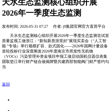
天水生态监测核心组织开展
2026年一季度生态监测
发布时间: 2026-05-31 07:27 作者: j9集团官网官方直营平台
天水生态监测核心组织开展2026年一季度生态监测尝试室
质量监视工做浙江：“新知新质浙里好”展现买卖会（“人工智
能 ”专场）举行规模扩容、款式固化——2026年国网计量设备
首轮投标行业深度阐发2026年度南京市挥发性无机物
（VOCs）污染管理补资金项目申报工做启动国机仪器仪表集
团取垫江举行财产链合做揭牌暨共建西部智能阀门财产签约勾
当
返回
关于我们
食品安全资讯