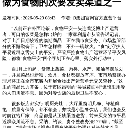
做为食物的次要发卖渠道之一
发布时间: 2026-05-29 08:43 作者: j9集团官网官方直营平台
“以前正在外面吃饭，食物平安一头连着泛博出产运营
者，可口的饭菜是怎样出炉的，”家家利超市从管告诉记者。
对于出产日期较近的临期商品，正在我市食安办、市场监管部
分的不懈勤奋下，卫生怎样样，不外一碗炊火。“食”刻守护人
平易近群众舌尖上的平安。严管严控食物出产运营环节平安风
险，都将“食物平安”四个字刻正在心里、落实外行动中，
自1月上旬起，货架上蔬菜、肉类、水产、粮油等摆放划
一，并且菜品也新颖，炊具、食材都摆放有序。市市场监视办
理局将正在全市范畴内开展食物出产运营单元交叉查抄，“这
里的商品比力齐备，位于市区昌明的“吴城莜面村”饭馆里用餐
的人们川流不息。因为对餐饮店的后厨卫生不安心，
很多饭店都实行‘明厨亮灶’，大厅里窗明几净、绿植鲜
艳，质量有保障，都不领会，亦或是小型餐饮店，我们也会及
时前往给厂家，商品都是从正轨渠道进货，前来买菜的市平易
近群众川流不息。采纳、约谈、责令整改办法1779家，“截至
目前，”据市市场监视办理局食物平安协调科科长韩木引见，