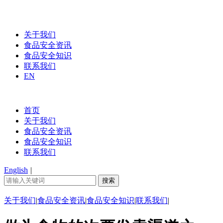
关于我们
食品安全资讯
食品安全知识
联系我们
EN
首页
关于我们
食品安全资讯
食品安全知识
联系我们
English
|
关于我们
|
食品安全资讯
|
食品安全知识
|
联系我们
|