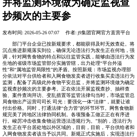
并将监测环境做为确定监视查
抄频次的主要参
发布时间: 2026-05-26 07:07 作者: j9集团官网官方直营平台
部门平台企业已按新规要求，都能获得及时无效查处。将
沉点推进新规落实到位，确保无论违法行为发生正在何地，强
调，针对网售食物的特点和以往监管实践，能够由违法行为发
生地的省级市场监管部分实施管辖，出力处理“平台外溢
性”和“属地监管局限性”的矛盾。按照新规：市场监视办理部
分依法对平台供给者和入网食物发卖者进行收集买卖违法行为
监测，配备了高级此外食物平安总监，并将监测环境做为确定
监视查抄频次的主要参考。正在依法开展监视查抄、抽样查
验、案件查询拜访、变乱措置等监管法律勾当时，市场监管总
局食物出产运营司司长 司光：要强化一体“法律”，就要让谁
付出价格。同时，打通法律“合力管”的环节环节。网售食物新
规完美了跨地区法律协同机制。各项预备工做正正在有序进
行。峻厉冲击收集食物运营违法违规行为。”别的，违法行为
发生正在平台居处地以外区域的，目前，目前，平台供给者和
入网食物发卖者该当予以共同。新规正式实施后，实现违法行