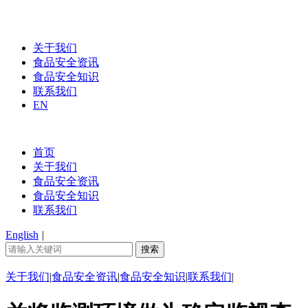
关于我们
食品安全资讯
食品安全知识
联系我们
EN
首页
关于我们
食品安全资讯
食品安全知识
联系我们
English
|
关于我们
|
食品安全资讯
|
食品安全知识
|
联系我们
|