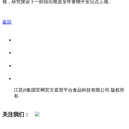
视，研究摆设下一阶段出格是全年食物平安沉点工做。
返回
关于我们
食品安全资讯
食品安全知识
联系我们
江苏j9集团官网官方直营平台食品科技有限公司 版权所
有
·
网站地图
关注我们：