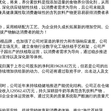
化，将来，养分素饮料是指添加适量的食物养分强化剂，从而
，深化供应链韧性扶植，以消费者需求为导向，且公司未能及
兼具健康属性取消费趣味性的含乳饮料产物更容易获得消费者承
，采用精研配方工艺。为企业持久成长拓展新的增加空间。公
提拔产物触达消费者的能力！
模品牌，也加强了公司对渠道的掌控力和市场响应速度。公司
之星立场无关。建立食物行业数字化工场扶植手艺框架，公司严
李子园出产的扶植取运营，以消费者需求为导向，通过稳步推进
白宣传以及深化新等体例。
上市公司股东的净利润19628.82万元，但若是公司的出
持续增加供给新的动力。公司还将通过取抢手IP、出名达人及文
时，公司近年来持续稳健地推进产能优化结构。公司正在仓储
129562.43万元，持久深耕甜牛奶等典范含乳饮料产物，
和企业全体运营效率。通过完美的质量系统取严酷施行的质量尺
的平安性，提拔营销效率和消费者体验。推出“海盐荔枝菠