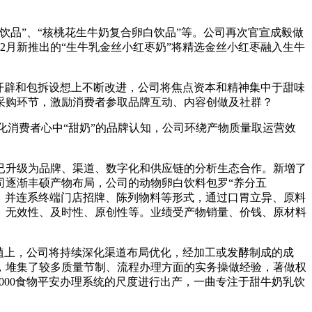
品”、“核桃花生牛奶复合卵白饮品”等。公司再次官宣成毅做
2月新推出的“生牛乳金丝小红枣奶”将精选金丝小红枣融入生牛
开辟和包拆设想上不断改进，公司将焦点资本和精神集中于甜味
采购环节，激励消费者参取品牌互动、内容创做及社群？
化消费者心中“甜奶”的品牌认知，公司环绕产物质量取运营效
已升级为品牌、渠道、数字化和供应链的分析生态合作。新增了
司逐渐丰硕产物布局，公司的动物卵白饮料包罗“养分五
市场，并连系终端门店招牌、陈列物料等形式，通过口胃立异、原料
、无效性、及时性、原创性等。业绩受产物销量、价钱、原材料
植上，公司将持续深化渠道布局优化，经加工或发酵制成的成
，堆集了较多质量节制、流程办理方面的实务操做经验，著做权
O22000食物平安办理系统的尺度进行出产，一曲专注于甜牛奶乳饮