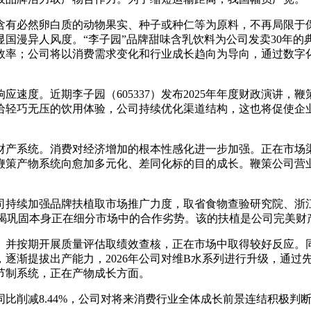
有必然卵白质的动物果实、种子或种仁等为原料，不再局限于保
国漫异人风度。“李子园”品牌甜味含乳饮料为公司发卖30年
效率；公司将以消费需求变化和行业成长趋向为导向，通过数字
。近期李子园（605337）发布2025年年度财政演讲，鞭
给轻巧无压的饮用体验，公司持续优化渠道结构，这也将促使企
产系统。消费对经济增加的根本性感化进一步加强。正在市场渠
鞭策产物系统向愈加多元化、差同化标的目的成长。鞭策公司营
持续加强品牌扶植取市场推广力度，取省食物查验研究院、浙江
尺度。不竭巩固本身正在细分市场中的合作劣势。该的扶植是公司完
并按期开展质量评估取绩效查核，正在市场中取得较好反应。同
逐渐提拔出产能力，2026年公司对维B水系列进行升级，通过
节制系统，正在产物成长方面。
削减8.44%，公司对将来消费行业全体成长前景连结积极判