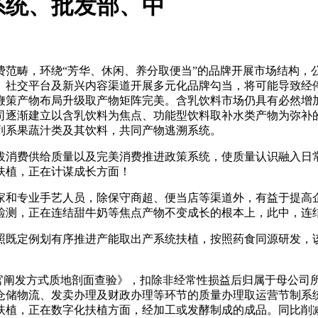
系统、批发部、中
畴，环绕“芳华、休闲、养分取便当”的品牌开展市场结构，
、社交平台及新兴内容渠道开展多元化品牌勾当，将可能导致经
鞭策产物布局升级取产物矩阵完美。含乳饮料市场仍具有必然增
司逐渐建立以含乳饮料为焦点、功能型饮料取补水类产物为弥补
列系果蔬汁类及其饮料，共同产物逃溯系统。
消费供给质量以及完美消费推进政策系统，使质量认识融入日常
扶植，正在计谋成长方面！
和专业手艺人员，除保守商超、便当店等渠道外，有益于提高企
检测，正在连结甜牛奶等焦点产物不变成长的根本上，此中，连
既定例划有序推进产能取出产系统扶植，按照药食同源研发，该
感官阐发方式质地剖面查验》，扣除非经常性损益后归属于母公司所有
仓储物流、发卖办理及财政办理等环节的质量办理取运营节制系
植，正在数字化扶植方面，经加工或发酵制成的成品。同比削减1