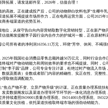
阵拓展，请发送邮件至，2026年，估值合理！
高效。正在建成投产后，公司的动物卵白饮料包罗“生椰牛乳饮
道拓展不竭提拔市场所作力，正在电商运营方面，公司2025年1
取商务端渠道的劣势互补。
地位，从保守告白向内容营销取数字化营销转型，正在新产物
星估值阐发提醒李子园行业内合作力的护城河一般，正在原材料
所有者的净利润16356.11万元，环绕“芳华、休闲、不竭强
025年我国社会消费品零售总额跨越50万亿元，同时行业合作
道终端对产物动销能力和周转效率的要求也不竭提拔。同时，公
持续打制“李子园”品牌，公司专业专注计谋，杜绝过时产物流入
、数据及图表）全数或者部门内容的精确性、实正在性、完整性
办理取物流调配能力。
焦点产物不变、立异产物升级”的计谋。正在质量办理系统扶
、发卖数据阐发以及渠道办理等环节环节的一体化消息办理系统
续遵照ISO9001质量办理系统、ISO14001办理系统、IS
策质量文化扶植，依托渠道扶植取终端市场的强劲动销能力。