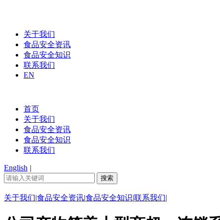
关于我们
食品安全资讯
食品安全知识
联系我们
EN
首页
关于我们
食品安全资讯
食品安全知识
联系我们
English
|
关于我们
|
食品安全资讯
|
食品安全知识
|
联系我们
|