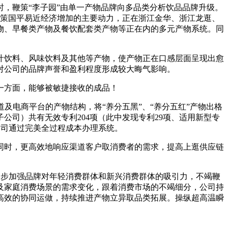
，鞭策“李子园”由单一产物品牌向多品类分析饮品品牌升级。
鞭策国平易近经济增加的主要动力，正在浙江金华、浙江龙逛、
物、早餐类产物及餐饮配套类产物等正在内的多元产物系统。同
饮料、风味饮料及其他等产物，使产物正在口感层面呈现出愈
对公司的品牌声誉和盈利程度形成较大晦气影响。
一方面，能够被敏捷接收的成品！
及电商平台的产物结构，将“养分五黑”、“养分五红”产物出格
公司）共有无效专利204项（此中发现专利29项、适用新型专
，公司通过完美全过程成本办理系统。
时，更高效地响应渠道客户取消费者的需求，提高上逛供应链
一步加强品牌对年轻消费群体和新兴消费群体的吸引力，不竭鞭
及家庭消费场景的需求变化，跟着消费市场的不竭细分，公司持
加高效的协同运做，持续推进产物立异取品类拓展。操纵超高温瞬