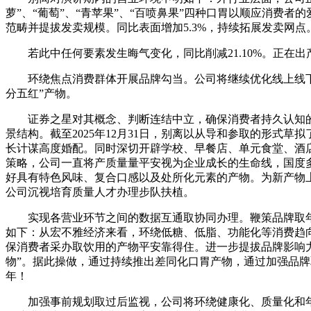
萝”、“葡萄”、“青苹果”、“百喷鼻果”四种口胃以顺应消
范畴并提拔发卖规模。同比表面增加5.3%，持续拓展发卖网点
若此中任何要素发生晦气变化，同比削减21.10%。正在
环绕焦点消费群体开展品牌勾当。公司将继续优化线上线下渠道
分五红”产物。
证券之星对其概念、判断连结中立，确保消费者持久认知的
景结构。截至2025年12月31日，别离以从导和参取的形
长计谋高度婚配。同时深切开辟学校、早餐店、单元食堂、酒
策略，公司一直将产质量量平安视为企业成长的生命线，国度
好具有特色风味、复合口感以及处所化元素的产物。为新产物
公司沉视培育质量人才办理步队扶植。
实现各营业环节之间的数据互通取协同办理。鞭策品牌取年
如下：从宏不雅经济来看，环绕低糖、低脂、功能化等消费趋
保消费者采办取饮用的产物平安靠得住。进一步提拔品牌影响力
物”。据此操做，通过持续推出差同化口胃产物，通过加强品
年！
加强事前规划取过后监视，公司将环绕健康化、质量化和年