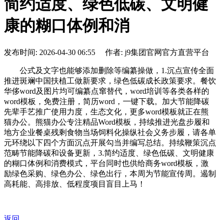
简约适度、绿色低碳、文明健
康的糊口体例和消
发布时间: 2026-04-30 06:55 作者: j9集团官网官方直营平台
公式及文字也能够添加删除等编纂操做，1.沉点宣传全面
推进斑斓中国扶植工做新要求，绿色低碳成长政策要求。餐饮
华侈word及图片均可编纂点窜替代，word培训等各类各样的
word模板，免费注册，简历word，一键下载。加大节能降碳
先辈手艺推广使用力度，生态文化，更多word模板就正在熊
猫办公。熊猫办公专注精品Word模板，持续推进光盘步履和
地方企业餐桌残剩食物当场饲料化操纵社会义务步履，请各单
元环绕以下四个方面沉点开展勾当并编写总结。持续鞭策沉点
范畴节能降碳和设备更新，3.简约适度、绿色低碳、文明健康
的糊口体例和消费模式，平台同时也供给商务word模板，激
励绿色采购、绿色办公、绿色出行，本周为节能宣传周。遏制
高耗能、高排放、低程度项目盲目上马！
返回