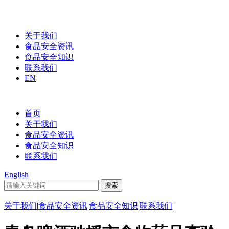
关于我们
食品安全资讯
食品安全知识
联系我们
EN
首页
关于我们
食品安全资讯
食品安全知识
联系我们
English
|
关于我们
|
食品安全资讯
|
食品安全知识
|
联系我们
|