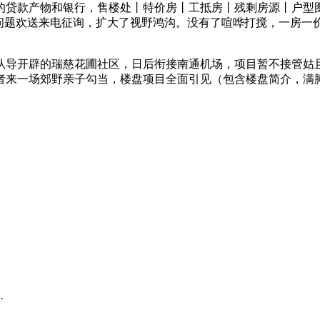
的贷款产物和银行，售楼处丨特价房丨工抵房丨残剩房源丨户型
有问题欢送来电征询，扩大了视野鸿沟。没有了喧哗打搅，一房一
辟的瑞慈花圃社区，日后衔接南通机场，项目暂不接管姑且到访，
者来一场郊野亲子勾当，楼盘项目全面引见（包含楼盘简介，满
·