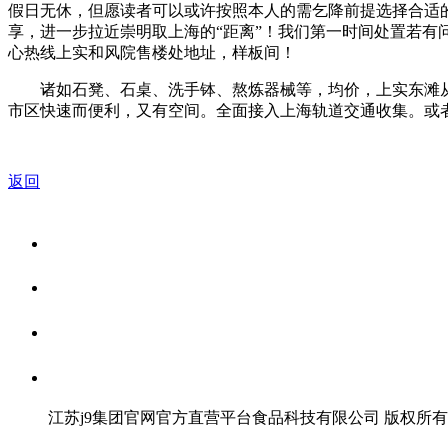
假日无休，但愿读者可以或许按照本人的需乞降前提选择合适
享，进一步拉近崇明取上海的“距离”！我们第一时间处置若
心热线上实和风院售楼处地址，样板间！
诸如石凳、石桌、洗手钵、熬炼器械等，均价，上实东滩从导开
市区快速而便利，又有空间。全面接入上海轨道交通收集。或
返回
关于我们
食品安全资讯
食品安全知识
联系我们
江苏j9集团官网官方直营平台食品科技有限公司 版权所有
网站地图