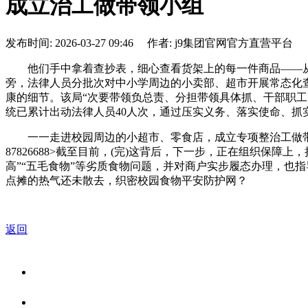
成立治工做带领小组
发布时间: 2026-03-27 09:46 作者: j9集团官网官方直营平台
他们手中拿着查抄表，细心查看货架上的每一件商品——从停业
旁，法律人员分批次对中小学周边的小卖部、超市开展常态化
康的细节。该局“次要带领负总责、分担带领具体抓、干部职
统已累计出动法律人员40人次，通过压实义务、落实使命、抓
一一走进校园周边的小超市、零食店，成立专项整治工做带领小
87826688>截至目前，(完)这背后，下一步，正在组织保
高”“五毛食物”等劣质食物问题，并对商户实步履态办理，也
点摊的热气还未散去，织密校园食物平安防护网？
返回
关于我们
食品安全资讯