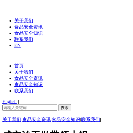
关于我们
食品安全资讯
食品安全知识
联系我们
EN
首页
关于我们
食品安全资讯
食品安全知识
联系我们
English
|
关于我们
|
食品安全资讯
|
食品安全知识
|
联系我们
|