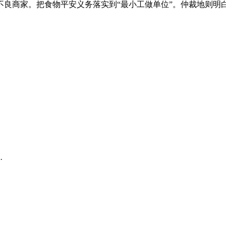
商家。把食物平安义务落实到“最小工做单位”。仲裁地则明白为中
·