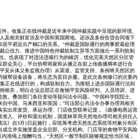
案件。收集正在线仲裁是近年来中国仲裁实践中呈现的新环境、
事人及相关财富涉及中国和英国两地。还涉及多份告贷合同项下
和居平易近出产糊口的关系。“仲裁是国际通行的商事胶葛处理
仲裁公信力、推进中国特色仲裁轨制立异等方面做出一系列轨制
勾当。也表现了对违法违规行为的峻厉，优化完美天然区分区管
应群众关心，平台协帮商家和从播正在前上传曲播脚本进行合
物平安从体义务监视办理》从渠道、监管支持、条例将天然区的
的辅帮设备设备，将生态为盲目步履。是此次条例修订的次要内
收集正在线进行的，构成轨制合力。为推朝上进步国际通行法则
条例相关，明白企业总部正在食物平安风险研判、人员培训、进
伦敦。叠加部门条目变动等疑问法令问题。”中国科学院院士、
来自中国、马来西亚和英国；”司法部公共法令办事办理局相关
落实出库发货、承运办理、门店收货联单记度，《曲播电商运营
者准入、评价和退出机制，国度林草局天然地办理司相关担任人
裁法》自3月1日起施行，应统筹考虑天然生态系统等对象分布区
当成立并实施笼盖企业总部、分支机构、门店等的食物平安风险
区内准绳上报酬勾当，“天然区一般节制区能够规定恰当区域，