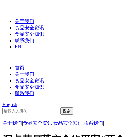
关于我们
食品安全资讯
食品安全知识
联系我们
EN
首页
关于我们
食品安全资讯
食品安全知识
联系我们
English
|
关于我们
|
食品安全资讯
|
食品安全知识
|
联系我们
|