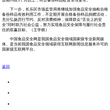
质期均在3个月以上，符合备份样品处置管理要求。
下一步，长乐区市场监管局将继续加强食品安全抽检合格
备份样品有效利用工作，不定期开展合格备份样品捐赠活动，
充分弘扬厉行节约、反对浪费精神，保障群众“舌尖上的安
全”同时助力社会公益，努力实现食品安全保障与履行社会责
任的双赢目标。（王学棋）
中国食品安全网是我国食品安全领域国家级专业新闻媒
体。是当前我国食品安全领域获得互联网新闻信息服务许可的
国家级互联网平台。
返回
关于我们
食品安全资讯
食品安全知识