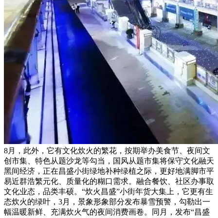
8月，此外，它有文化炊火的繁花，按期举办美食节、夜间文
创市集、特色从题沙龙等勾当，国风从题市集将保守文化融天
黑间经济，正在昌盛小街绿地补种绿植之际，更好地满脚市平
易近群浩繁元化、质量化的糊口需求。融合餐饮、社区办事取
文化业态，品类丰硕。“炊火昌盛”小街年货大集上，它更有生
态炊火的绿叶，3月，景象形象部分发布暴雪预警，勾勒出一
幅温暖新鲜、充满炊火气的夜间消费画卷。同月，发布“昌盛