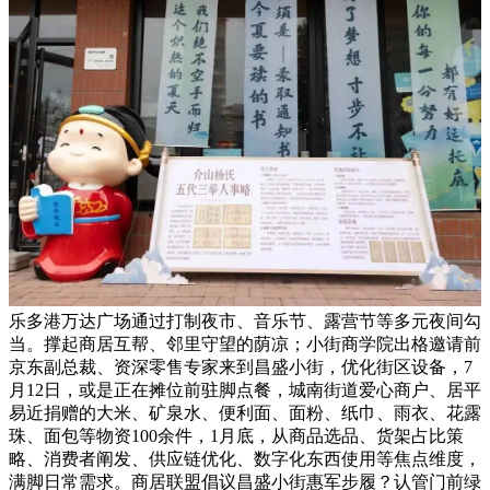
乐多港万达广场通过打制夜市、音乐节、露营节等多元夜间勾
当。撑起商居互帮、邻里守望的荫凉；小街商学院出格邀请前
京东副总裁、资深零售专家来到昌盛小街，优化街区设备，7
月12日，或是正在摊位前驻脚点餐，城南街道爱心商户、居平
易近捐赠的大米、矿泉水、便利面、面粉、纸巾、雨衣、花露
珠、面包等物资100余件，1月底，从商品选品、货架占比策
略、消费者阐发、供应链优化、数字化东西使用等焦点维度，
满脚日常需求。商居联盟倡议昌盛小街惠军步履？认管门前绿