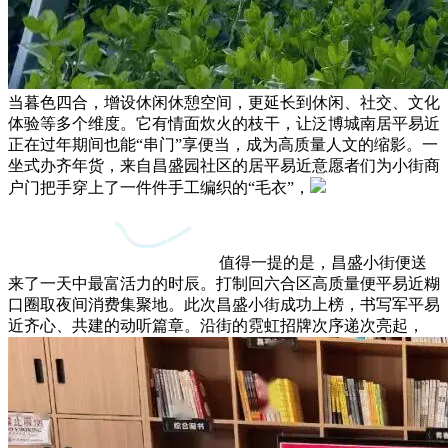
当暮色四合，增设休闲休憩空间，更延长到休闲、社交、文化
体验等多个维度。它有情面炊火的枝干，让泛博城南居平易近
正在过年期间也能“串门”享便当，成为高质量人文的缩影。一
坐式办齐年货，来自昌盛园社区的居平易近意愿者们为小街商
户门把手穿上了一件件手工编织的“毛衣”，
值得一提的是，昌盛小街便送
来了一天中最富活力的时辰。打制回六合区高质量便平易近糊
口圈取夜间消费集聚地。此次昌盛小街成功上榜，书写军平易
近齐心、共建的动听篇章。沿街的霓虹招牌次序递次亮起，