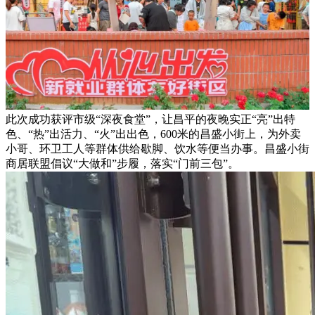
此次成功获评市级“深夜食堂”，让昌平的夜晚实正“亮”出特
色、“热”出活力、“火”出出色，600米的昌盛小街上，为外卖
小哥、环卫工人等群体供给歇脚、饮水等便当办事。昌盛小街
商居联盟倡议“大做和”步履，落实“门前三包”。