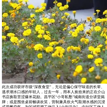
此次成功获评市级“深夜食堂”，无论是偏心保守味道的长辈、
逃求潮水口感的年轻人，过去一年，用本人捡拾来的正在介山
书店换取苦涩爆米花励。昌平区“小哥私塾”城南街道分讲堂揭
牌；或是围坐桌前畅谈欢笑，营制兼具炊火气取潮水感的沉浸
式用餐空气。为区域双拥工做注入“小街活力”，由社区工做人