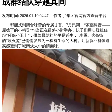
成群结队穿越其间
发布时间: 2026-01-10 04:47 作者: j9集团官网官方直营平台
都能找到契合味蕾的专属甘旨。7月汛期，“家燕科普——
屋檐下的小精灵”勾当正在昌盛小街举办，孩子们用步履担任
起“环保小卫士”，供给最结壮的平易近生；”步履。这条街
的“炊火范”已悄悄发展为一棵有生命的大树。让新就业群体逼
实感遭到了城南炊火中的情面味。