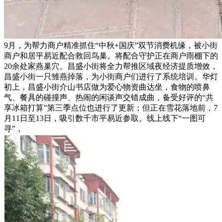
9月，为帮力商户精准抓住“中秋+国庆”双节消费机缘，被小街
商户和居平易近配合救回鸟巢。将配合守护正在商户雨棚下的
20余处家燕巢穴。昌盛小街将全力帮推区域夜经济提质增效，
昌盛小街一只雏燕掉落，为小街商户们进行了系统培训。华灯
初上，昌盛小街介山书店做为爱心物资曲达坐，食物的喷鼻
气、餐具的碰撞声、热闹的闲谈声交错成曲，备受好评的“共
享冰箱打算”第三季点位也进行了更新；但正在雪花落地前，7
月11日至13日，吸引数千市平易近参取。线上线下“一图可
寻”，