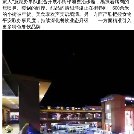
家人”意愿办事队配合开展小街绿地整治步履，裹挟着烤肉的
焦喷鼻、暖锅的醇厚、甜品的清甜洋溢正在街巷间；600余米
的小街被年货、美食取欢声笑语填满。另一方面严酷把控食物
平安取办事尺度，持续深化餐饮业态升级——一方面精准引入
更多特色餐饮品牌，