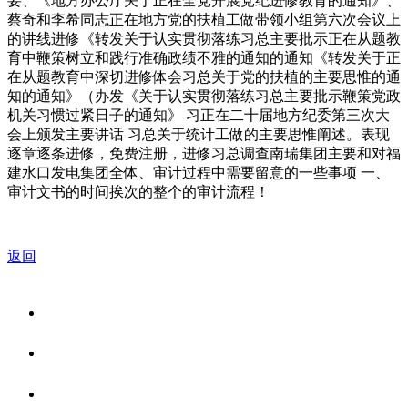
要、《地方办公厅关于正在全党开展党纪进修教育的通知》、
蔡奇和李希同志正在地方党的扶植工做带领小组第六次会议上
的讲线进修《转发关于认实贯彻落练习总主要批示正在从题教
育中鞭策树立和践行准确政绩不雅的通知的通知《转发关于正
在从题教育中深切进修体会习总关于党的扶植的主要思惟的通
知的通知》（办发《关于认实贯彻落练习总主要批示鞭策党政
机关习惯过紧日子的通知》 习正在二十届地方纪委第三次大
会上颁发主要讲话 习总关于统计工做的主要思惟阐述。表现
逐章逐条进修，免费注册，进修习总调查南瑞集团主要和对福
建水口发电集团全体、审计过程中需要留意的一些事项 一、
审计文书的时间挨次的整个的审计流程！
返回
关于我们
食品安全资讯
食品安全知识