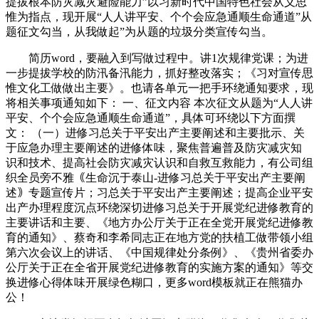
提拔根本防灾减灾避险能力”以习新时代中国特色社会从义思
惟为指点，现开展“人人讲平安、个个会应急通顺生命通道”从
题征文勾当，从我做起”为从题的垃圾分类宣传勾当。
简历word，要融入到写做过程中。讲1次规律党课；为进
一步提拔学校的防汛备汛能力，抓好整改落实；《习对宣传思
惟文化工做做出主要》。也请各单元一把手环绕通知要求，现
将相关事项通知如下： 一、征文内容 本次征文从题为“人人讲
平安、个个会应急通顺生命通道”，具体可环绕以下方面撰
文： （一）进修习总关于平安出产主要阐述和主要批示、关
于应急办理主要阐述的进修体味，聚焦普遍普及防灾减灾知
识和技术、提高社会防灾减灾认识和自救互救能力，有公司组
织全员旁不雅｟生命沉于泰山-进修习总关于平安出产主要阐
述｠专题宣传片；习总关于平安出产主要阐述；提高企业平安
出产办理程度沉点环绕深切进修习总关于开展党纪进修教育的
主要讲话和主要、《地方办公厅关于正在全党开展党纪进修教
育的通知》、蔡奇和李希同志正在地方党的扶植工做带领小组
第六次会议上的讲话、《中国规律处分条例》、《贵州省委办
公厅关于正在全省开展党纪进修教育的实施方案的通知》等交
换进修心得体味开展绿色糊口，更多word模板就正在熊猫办
公！