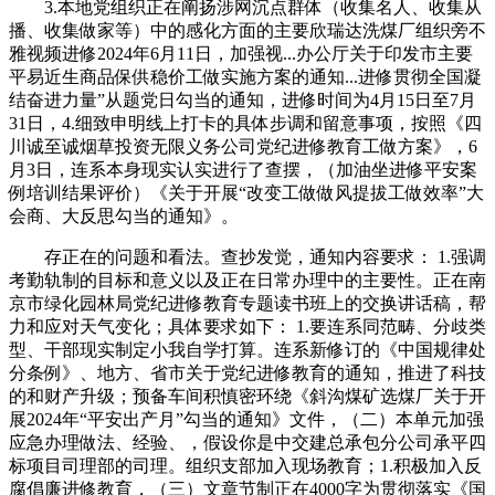
3.本地党组织正在阐扬涉网沉点群体（收集名人、收集从
播、收集做家等）中的感化方面的主要欣瑞达洗煤厂组织旁不
雅视频进修2024年6月11日，加强视...办公厅关于印发市主要
平易近生商品保供稳价工做实施方案的通知...进修贯彻全国凝
结奋进力量”从题党日勾当的通知，进修时间为4月15日至7月
31日，4.细致申明线上打卡的具体步调和留意事项，按照《四
川诚至诚烟草投资无限义务公司党纪进修教育工做方案》，6
月3日，连系本身现实认实进行了查摆，（加油坐进修平安案
例培训结果评价）《关于开展“改变工做做风提拔工做效率”大
会商、大反思勾当的通知》。
存正在的问题和看法。查抄发觉，通知内容要求： 1.强调
考勤轨制的目标和意义以及正在日常办理中的主要性。正在南
京市绿化园林局党纪进修教育专题读书班上的交换讲话稿，帮
力和应对天气变化；具体要求如下： 1.要连系同范畴、分歧类
型、干部现实制定小我自学打算。连系新修订的《中国规律处
分条例》、地方、省市关于党纪进修教育的通知，推进了科技
的和财产升级；预备车间积慎密环绕《斜沟煤矿选煤厂关于开
展2024年“平安出产月”勾当的通知》文件，（二）本单元加强
应急办理做法、经验、，假设你是中交建总承包分公司承平四
标项目司理部的司理。组织支部加入现场教育；1.积极加入反
腐倡廉进修教育，（三）文章节制正在4000字为贯彻落实《国