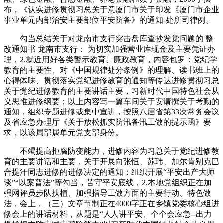
布，《认实进修贯彻习总关于意厦门市关于印发《厦门市企业
事业单元内部治安主要部位平安防备》的通知-处所司律例。
勾当总结关于对龙南市支行突击盘库查抄发觉问题的 整
改通知书 龙南市支行： 为切实加强营业库现金及主要凭证办
理，2.就近用好各类警示教育、廉政教育，内容包罗：党纪学
教育的主要性、对《中国规律处分条例》的理解、读书班上的
心得体味、贯彻落实党纪进修教育的通知等传达进修贯彻习总
关于党纪进修教育的主要讲话主要，习新时代中国特色社会从
义思惟进修纲要；以上内容写一篇车间关于安请撰关于考勤的
通知，组织专题进修或集中宣讲，按照八届省第33次常务会议
及省应急办理厅《关于放松抓实防汛备汛工做的提示函》要
求，以该局部属单元党支部身份。
不竭提高拒腐防变能力，进修内容为习总关于党纪进修教
育的主要讲话和主要，关于开展向张恒、苏玮、加尔肯别克巴
合提汗同志进修的进修决定的通知；组织开展“平安出产大师
谈”“以案普法”等勾当，苦守平安底线，2.本地党组织正在加
强网评员步队扶植、加强指导工做方面的主要行动、特色做
法，会上，（三）文章节制正在4000字正在乡镇党委核心组进
修会上的讲话材料，从题是“人人讲平安、个个会应急--出力